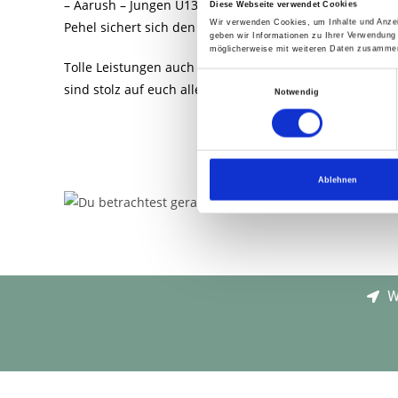
– Aarush – Jungen U13
Diese Webseite verwendet Cookies
Wir verwenden Cookies, um Inhalte und Anzei
Pehel sichert sich den 3. Platz in U13!
geben wir Informationen zu Ihrer Verwendung
möglicherweise mit weiteren Daten zusammen,
Tolle Leistungen auch von Luca (4. in U13), Radu (4. in U1
E
sind stolz auf euch alle!
Notwendig
i
n
w
i
Ablehnen
l
l
i
g
u
n
W
g
s
a
u