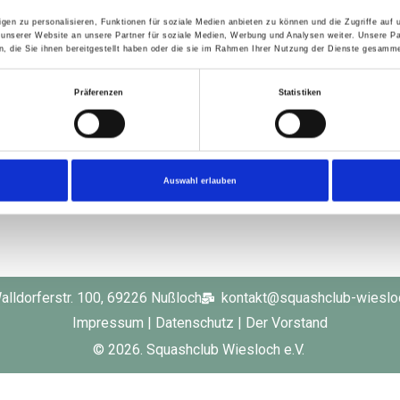
gen zu personalisieren, Funktionen für soziale Medien anbieten zu können und die Zugriffe auf
 unserer Website an unsere Partner für soziale Medien, Werbung und Analysen weiter. Unsere Pa
 die Sie ihnen bereitgestellt haben oder die sie im Rahmen Ihrer Nutzung der Dienste gesamme
5), Advaith (6. in U13), Rian (6. in U15) und Daniel (7. in U13) – wir
Präferenzen
Statistiken
Auswahl erlauben
alldorferstr. 100, 69226 Nußloch
kontakt@squashclub-wieslo
Impressum
|
Datenschutz
|
Der Vorstand
© 2026. Squashclub Wiesloch e.V.